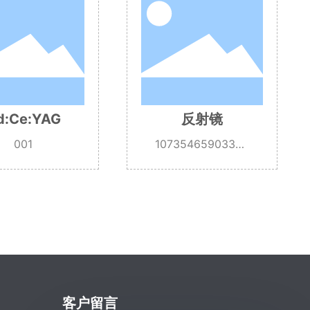
窗口片
蜂巢
10735466339218
1073546
43200
78
客户留言