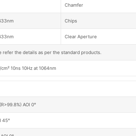
Chamfer
633nm
Chips
633nm
Clear Aperture
 refer the details as per the standard products.
cm² 10ns 10Hz at 1064nm
>99.8%) AOI 0°
 45°