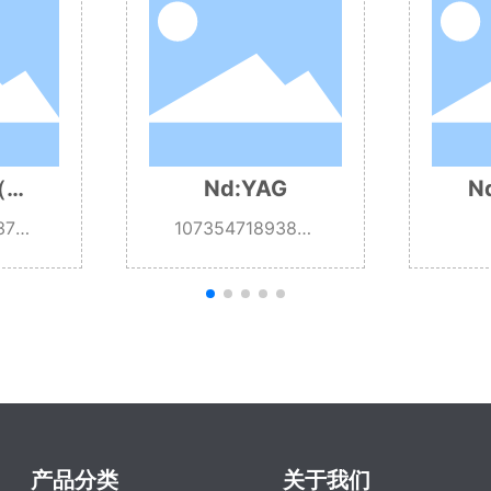
Nd:Ce:YAG
反射镜
001
10735465903304
41728
产品分类
关于我们