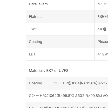
Parallelism
≤30″
Flatness
λ/8@
TWD
λ/6@
Coating
Please
LDT
>1GW/
Material：BK7 or UVFS
Coating： C1--- HR@1064(R>99.8%) &532(R
C2--- HR@1064(R>99.8%) &532(R>99.8%) AOI