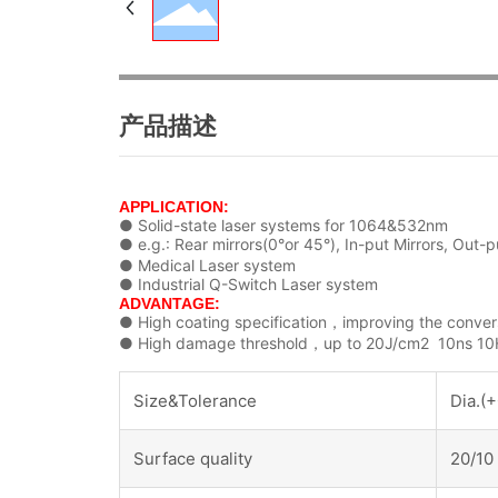
产品描述
APPLICATION:
● Solid-state laser systems for 1064&532nm
● e.g.: Rear mirrors(0°or 45°), In-put Mirrors, Out
● Medical Laser system
● Industrial Q-Switch Laser system
ADVANTAGE:
● High coating specification，improving the convers
● High damage threshold，up to 20J/cm2 10ns 10
Size&Tolerance
Dia.(+
Surface quality
20/10