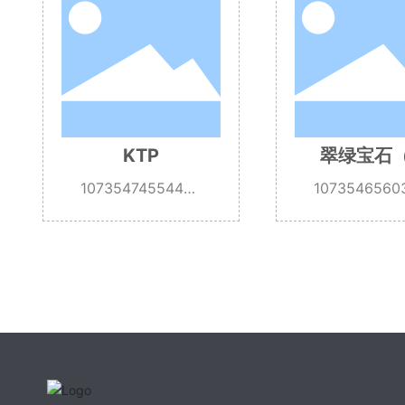
翠绿宝石（亚
Nd:YAG
0735465603747
10735471893861
历山大石）
22560
04832