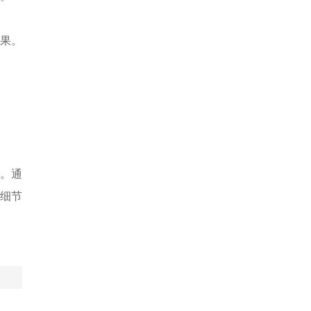
效果。
。通
细节